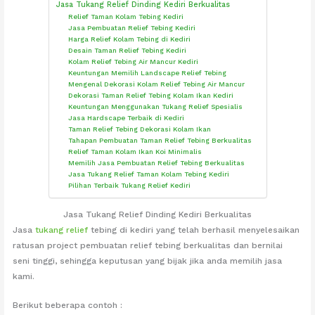
Jasa Tukang Relief Dinding Kediri Berkualitas
Relief Taman Kolam Tebing Kediri
Jasa Pembuatan Relief Tebing Kediri
Harga Relief Kolam Tebing di Kediri
Desain Taman Relief Tebing Kediri
Kolam Relief Tebing Air Mancur Kediri
Keuntungan Memilih Landscape Relief Tebing
Mengenal Dekorasi Kolam Relief Tebing Air Mancur
Dekorasi Taman Relief Tebing Kolam Ikan Kediri
Keuntungan Menggunakan Tukang Relief Spesialis
Jasa Hardscape Terbaik di Kediri
Taman Relief Tebing Dekorasi Kolam Ikan
Tahapan Pembuatan Taman Relief Tebing Berkualitas
Relief Taman Kolam Ikan Koi Minimalis
Memilih Jasa Pembuatan Relief Tebing Berkualitas
Jasa Tukang Relief Taman Kolam Tebing Kediri
Pilihan Terbaik Tukang Relief Kediri
Jasa Tukang Relief Dinding Kediri Berkualitas
Jasa
tukang relief
tebing di kediri yang telah berhasil menyelesaikan
ratusan project pembuatan relief tebing berkualitas dan bernilai
seni tinggi, sehingga keputusan yang bijak jika anda memilih jasa
kami.
Berikut beberapa contoh :