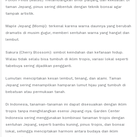
Pohon Pinus (Matsu): melambangkan umur panjang dan kekuatan. Di
taman Jepang, pinus sering dibentuk dengan teknik bonsai agar
tampak artistik.
Maple Jepang (Momiji): terkenal karena warna daunnya yang berubah
dramatis di musim gugur, memberi sentuhan warna yang hangat dan
lembut.
Sakura (Cherry Blossom): simbol keindahan dan kefanaan hidup.
Walau tidak selalu bisa tumbuh di iklim tropis, variasi lokal seperti
tabebuya sering dijadikan pengganti.
Lumutan: menciptakan kesan lembut, tenang, dan alami. Taman
Jepang sering menampilkan hamparan lumut hijau yang tumbuh di
bebatuan atau permukaan tanah.
Di Indonesia, tanaman-tanaman ini dapat disesuaikan dengan iklim
tropis tanpa menghilangkan esensi Jepang-nya. Garden Center
Indonesia sering menggunakan kombinasi tanaman tropis dengan
sentuhan Jepang, seperti bambu kuning, pinus tropis, dan bonsai
lokal, sehingga menciptakan harmoni antara budaya dan iklim