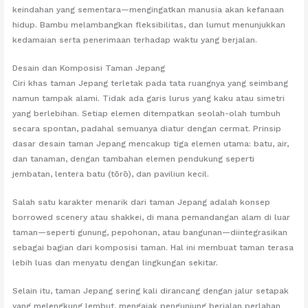
keindahan yang sementara—mengingatkan manusia akan kefanaan
hidup. Bambu melambangkan fleksibilitas, dan lumut menunjukkan
kedamaian serta penerimaan terhadap waktu yang berjalan.
Desain dan Komposisi Taman Jepang
Ciri khas taman Jepang terletak pada tata ruangnya yang seimbang
namun tampak alami. Tidak ada garis lurus yang kaku atau simetri
yang berlebihan. Setiap elemen ditempatkan seolah-olah tumbuh
secara spontan, padahal semuanya diatur dengan cermat. Prinsip
dasar desain taman Jepang mencakup tiga elemen utama: batu, air,
dan tanaman, dengan tambahan elemen pendukung seperti
jembatan, lentera batu (tōrō), dan paviliun kecil.
Salah satu karakter menarik dari taman Jepang adalah konsep
borrowed scenery atau shakkei, di mana pemandangan alam di luar
taman—seperti gunung, pepohonan, atau bangunan—diintegrasikan
sebagai bagian dari komposisi taman. Hal ini membuat taman terasa
lebih luas dan menyatu dengan lingkungan sekitar.
Selain itu, taman Jepang sering kali dirancang dengan jalur setapak
yang melengkung lembut, mengajak pengunjung berjalan perlahan