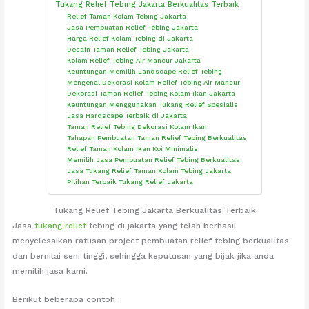
Tukang Relief Tebing Jakarta Berkualitas Terbaik
Relief Taman Kolam Tebing Jakarta
Jasa Pembuatan Relief Tebing Jakarta
Harga Relief Kolam Tebing di Jakarta
Desain Taman Relief Tebing Jakarta
Kolam Relief Tebing Air Mancur Jakarta
Keuntungan Memilih Landscape Relief Tebing
Mengenal Dekorasi Kolam Relief Tebing Air Mancur
Dekorasi Taman Relief Tebing Kolam Ikan Jakarta
Keuntungan Menggunakan Tukang Relief Spesialis
Jasa Hardscape Terbaik di Jakarta
Taman Relief Tebing Dekorasi Kolam Ikan
Tahapan Pembuatan Taman Relief Tebing Berkualitas
Relief Taman Kolam Ikan Koi Minimalis
Memilih Jasa Pembuatan Relief Tebing Berkualitas
Jasa Tukang Relief Taman Kolam Tebing Jakarta
Pilihan Terbaik Tukang Relief Jakarta
Tukang Relief Tebing Jakarta Berkualitas Terbaik
Jasa
tukang relief
tebing di jakarta yang telah berhasil
menyelesaikan ratusan project pembuatan relief tebing berkualitas
dan bernilai seni tinggi, sehingga keputusan yang bijak jika anda
memilih jasa kami.
Berikut beberapa contoh :