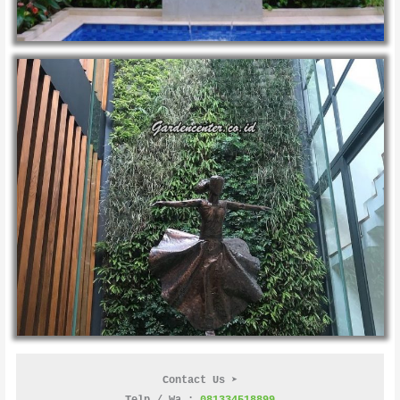
Contact Us ➤
Telp / Wa : 
081334518899