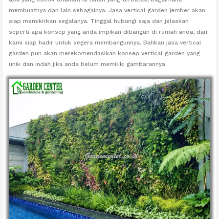
membuatnya dan lain sebagainya. Jasa vertical garden jember akan
siap memikirkan segalanya. Tinggal hubungi saja dan jelaskan
seperti apa konsep yang anda impikan dibangun di rumah anda, dan
kami siap hadir untuk segera membangunnya. Bahkan jasa vertical
garden pun akan merekomendasikan konsep vertical garden yang
unik dan indah jika anda belum memiliki gambarannya.