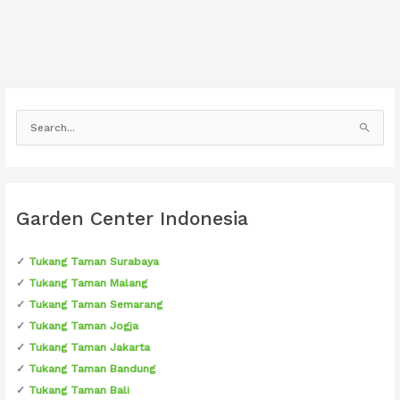
Elegan
C
a
r
i
u
Garden Center Indonesia
n
t
✓
Tukang Taman Surabaya
u
✓
Tukang Taman Malang
k
✓
Tukang Taman Semarang
:
✓
Tukang Taman Jogja
✓
Tukang Taman Jakarta
✓
Tukang Taman Bandung
✓
Tukang Taman Bali