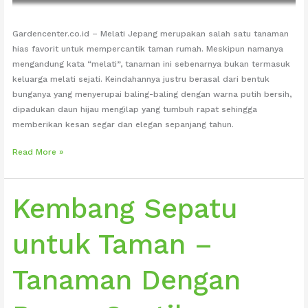
Gardencenter.co.id – Melati Jepang merupakan salah satu tanaman
hias favorit untuk mempercantik taman rumah. Meskipun namanya
mengandung kata “melati”, tanaman ini sebenarnya bukan termasuk
keluarga melati sejati. Keindahannya justru berasal dari bentuk
bunganya yang menyerupai baling-baling dengan warna putih bersih,
dipadukan daun hijau mengilap yang tumbuh rapat sehingga
memberikan kesan segar dan elegan sepanjang tahun.
Melati
Read More »
Jepang
untuk
Taman
Kembang Sepatu
Cantik
yang
untuk Taman –
Elegan
Tanaman Dengan