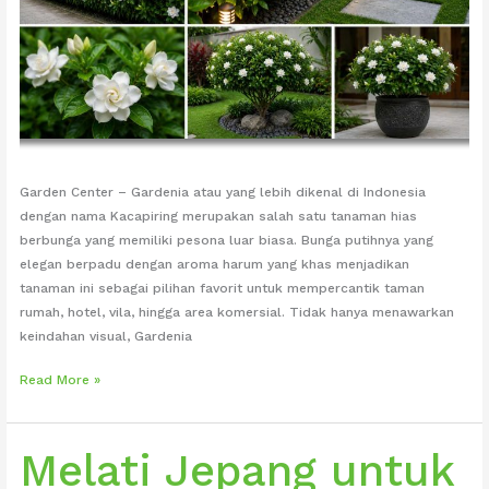
Garden Center – Gardenia atau yang lebih dikenal di Indonesia
dengan nama Kacapiring merupakan salah satu tanaman hias
berbunga yang memiliki pesona luar biasa. Bunga putihnya yang
elegan berpadu dengan aroma harum yang khas menjadikan
tanaman ini sebagai pilihan favorit untuk mempercantik taman
rumah, hotel, vila, hingga area komersial. Tidak hanya menawarkan
keindahan visual, Gardenia
Gardenia
Read More »
(Kacapiring)
untuk
Taman
Melati Jepang untuk
yang