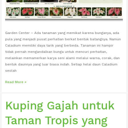
Garden Center – Ada tanaman yang memikat karena bunganya, ada
pula yang menjadi pusat perhatian berkat bentuk batangnya. Namun
Caladium memiliki daya tarik yang berbeda. Tanaman ini hampir
tidak pernah mengandalkan bunga untuk mencuri perhatian,
melainkan memamerkan karya seni alami melalui warna, corak, dan
bentuk daunnya yang luar biasa indah. Setiap helai daun Caladium
seolah
Tanaman
Read More »
Caladium
untuk
Taman
Kuping Gajah untuk
yang
Penuh
Taman Tropis yang
Warna