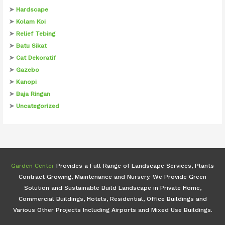
➤
Hardscape
➤
Kolam Koi
➤
Relief Tebing
➤
Batu Sikat
➤
Cat Dekoratif
➤
Gazebo
➤
Kanopi
➤
Baja Ringan
➤
Uncategorized
Garden Center
Provides a Full Range of Landscape Services, Plants
Contract Growing, Maintenance and Nursery. We Provide Green
Solution and Sustainable Build Landscape in Private Home,
Commercial Buildings, Hotels, Residential, Office Buildings and
Various Other Projects Including Airports and Mixed Use Buildings.