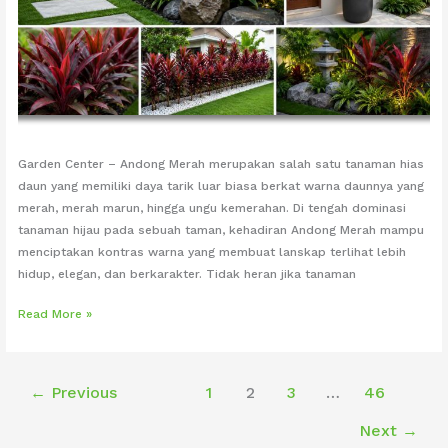
Garden Center – Andong Merah merupakan salah satu tanaman hias
daun yang memiliki daya tarik luar biasa berkat warna daunnya yang
merah, merah marun, hingga ungu kemerahan. Di tengah dominasi
tanaman hijau pada sebuah taman, kehadiran Andong Merah mampu
menciptakan kontras warna yang membuat lanskap terlihat lebih
hidup, elegan, dan berkarakter. Tidak heran jika tanaman
Andong
Read More »
Merah
untuk
Taman
←
Previous
1
2
3
…
46
Bernilai
Seni
Next
→
yang