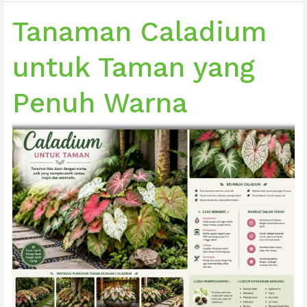
untuk
Taman
Tanaman Caladium
yang
Elegan
untuk Taman yang
dan
Eksotis
Penuh Warna