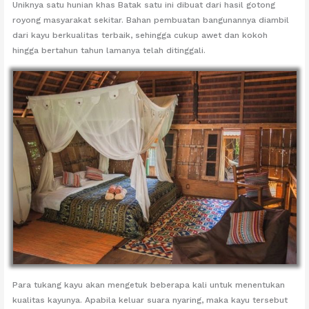
Uniknya satu hunian khas Batak satu ini dibuat dari hasil gotong
royong masyarakat sekitar. Bahan pembuatan bangunannya diambil
dari kayu berkualitas terbaik, sehingga cukup awet dan kokoh
hingga bertahun tahun lamanya telah ditinggali.
Para tukang kayu akan mengetuk beberapa kali untuk menentukan
kualitas kayunya. Apabila keluar suara nyaring, maka kayu tersebut