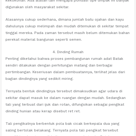
kekokohan. Ada alasan lain mengapa pondasi tipe umpak ini banyak
digunakan oleh masyarakat sekitar.
Alasannya cukup sederhana, dimana jumlah batu ojahan dan kayu
dahulunya cukup melimpah dan mudah ditemukan di sekitar tempat
tinggal mereka. Pada zaman tersebut masih belum ditemukan bahan
perekat material bangunan seperti semen.
4. Dinding Rumah
Penting diketahui bahwa proses pembangunan rumah adat Batak
sendiri dilakukan dengan perhitungan matang dan berbagai
pertimbangan. Keseriusan dalam pembuatannya, terlihat jelas dari
bagian dindingnya yang sedikit miring.
Ternyata bentuk dindingnya tersebut dimaksudkan agar udara di
sekitar dapat masuk ke dalam ruangan dengan mudah. Sedangkan
tali yang terbuat dari ijuk dan rotan, difungsikan sebagai pengikat
dinding hunian atau kerap disebut ret ret.
Tali pengikatnya berbentuk pola bak cicak berkepala dua yang
saling bertolak belakang. Ternyata pola tali pengikat tersebut