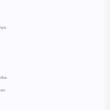
nya.
iba.
man.