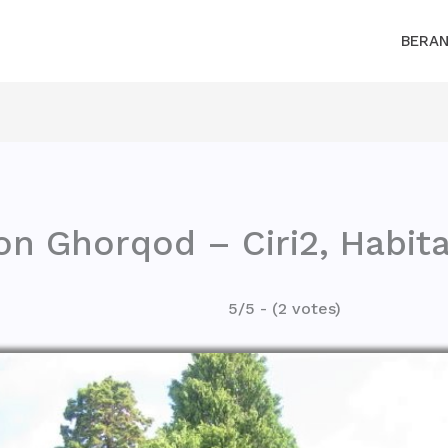
BERA
n Ghorqod – Ciri2, Habita
5/5 - (2 votes)