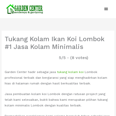
Lewati
Menu
ke
konten
Utam
Tukang Kolam Ikan Koi Lombok
#1 Jasa Kolam Minimalis
5/5 - (8 votes)
Garden Center hadir sebagai jasa
tukang kolam koi
Lombok
profesional terbaik dan bergaransi yang siap menghadirkan kolam
hias di halaman rumah dengan hasil berkualitas terbaik.
Jasa pembuatan kolam koi Lombok dengan ratusan project yang
telah kami selesaikan, bukti bahwa kami merupakan pilihan tukang
kolam minimalis Lombok dengan kualitas terbaik.
Bermodalkan pengalaman kami selama berpuluh tahun sebagai jasa