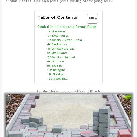
hunian. Lantas, apa saja jenis-jenis paving block yang ada?
Table of Contents
Berikut Ini Jenis-jenis Paving Block
1# Tipe Kasar
2# Model Bunga
3# Conblock Merah Hitam
4# Block Kipas
5# Conblock Zig-Zag
6# Model Rantai
7# Conblock Rumput
8# Uni Decor
9# Segitiga
10# Hexagonal
11# Model W
12# Model Bata
Berikut Ini Jenis-jenis Paving Block