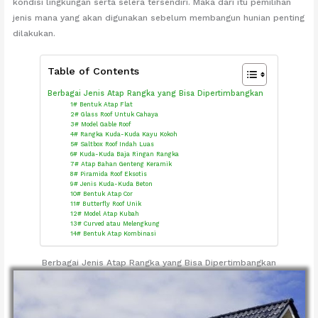
kondisi lingkungan serta selera tersendiri. Maka dari itu pemilihan
jenis mana yang akan digunakan sebelum membangun hunian penting
dilakukan.
Table of Contents
Berbagai Jenis Atap Rangka yang Bisa Dipertimbangkan
1# Bentuk Atap Flat
2# Glass Roof Untuk Cahaya
3# Model Gable Roof
4# Rangka Kuda-Kuda Kayu Kokoh
5# Saltbox Roof Indah Luas
6# Kuda-Kuda Baja Ringan Rangka
7# Atap Bahan Genteng Keramik
8# Piramida Roof Eksotis
9# Jenis Kuda-Kuda Beton
10# Bentuk Atap Cor
11# Butterfly Roof Unik
12# Model Atap Kubah
13# Curved atau Melengkung
14# Bentuk Atap Kombinasi
Berbagai Jenis Atap Rangka yang Bisa Dipertimbangkan