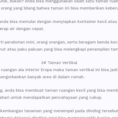
ik, bukan? Anda bisa menggunakan salah satu taman ruanga
orang yang bilang bahwa taman ini bisa memberikan keber
da bisa memulai dengan menyiapkan kontainer kecil atau k
rap air dengan cepat.
rti perabotan mini, orang orangan, serta beragam benda kec
ut atau paku pakuan yang bisa melengkapi penampilan tam
3# Taman Vertikal
ngan ala interior Eropa maka taman vertikal ini bisa jadi so
 mengorbankan banyak area di dalam rumah.
, anda bisa membuat taman ruangan kecil yang bisa membe
tahari untuk mendapatkan pencahayaan yang cukup.
rkembangan tanaman yang menempel pada dinding tersebut. 
ebagai dekorasi dinding yang bisa mempercantik hunian an