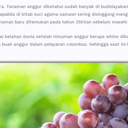
fera. Tanaman anggur diketahui sudah banyak di budidayak
pabila di kitab suci agama samawi sering disinggung meng
numan baru ditemukan pada tahun 2500an sebelum masehi d
gai belahan dunia setelah minuman anggur berupa whine diba
a buah anggur dalam pelayaran colombus. Sehingga saat in