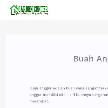
Lewati
ke
konten
Buah An
Buah anggur adalah buah yang sangat terkena
anggur memiliki ciri – ciri buahnya berg
merambat.