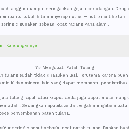
 buah anggur mampu meringankan gejala peradangan. Denga
mbantu tubuh kita menyerap nutrisi – nutrisi antihistam
r sering digunakan sebagai obat radang yang alami.
an Kandungannya
7# Mengobati Patah Tulang
 tulang sudah tidak diragukan lagi. Terutama karena buah
itamin K dan mineral lain yang dapat membantu pendistribusi
ejala tulang rapuh atau kropos anda juga dapat mulai meng
emadahi. Sedangkan apabila anda tengah mengalami patah
oses penyembuhan patah tulang.
nggur sering disebut sebagai obat patah tulang. Bahkan 