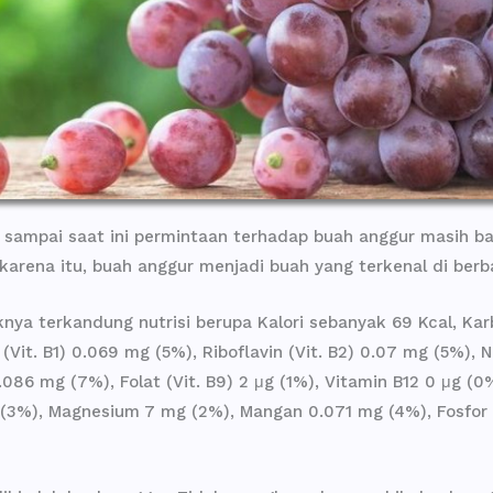
 sampai saat ini permintaan terhadap buah anggur masih ba
karena itu, buah anggur menjadi buah yang terkenal di berb
ya terkandung nutrisi berupa Kalori sebanyak 69 Kcal, Karbo
 (Vit. B1) 0.069 mg (5%), Riboflavin (Vit. B2) 0.07 mg (5%), N
086 mg (7%), Folat (Vit. B9) 2 μg (1%), Vitamin B12 0 μg (0
g (3%), Magnesium 7 mg (2%), Mangan 0.071 mg (4%), Fosfor