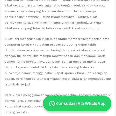
sikat secara merata, sehingga halus dengan aduk sendok sampai
semua permukaan yang tertanam dalam mortar. adukannya
penyelesaian setengah kering (tidak menunggu kering), sikat
permukaan koral sikat masih memakai string tembaga tertanam
sikat mortar yang tidak terlalu kasar untuk koral sikat timbul.
Sikat lagi menggunakan injuk kuas untuk membersihkan bagian atas
campuran koral sikat. dalam proses scrubbing dapat lebih
dioptimalkan percikan semen kering dan pasir di atas koral sikat
dengan tujuan terkikis mampu mortar basah dan menempel pada
semen kering sebelumnya dan pasir. Semen dan sisa mortir pasir
dapat digunakan untuk bidang lain. Jasa pasang batu sikat
purworejo namun menggunakan kapal spons / busa untuk lengkap
basah, bersihkan seluruh permukaan koral sikat akan membuat yang
lebih baik terjadi.
Cara 2 cara menggunakan kano atara mengklik langsung mencampur
bahwa koral sikat acian penggunaan mortar atau semen. Metode ini
Konsultasi Via WhatsApp
koral sikat sangat boros dan biasanya hanya digunakan untuk
bidang swasta.