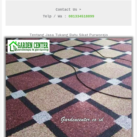
Contact Us ➤
Telp / Wa : 
081334518899
Tentang Jasa Tukang Batu Sikat Purworejo