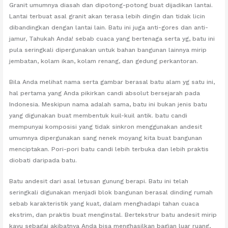
Granit umumnya diasah dan dipotong-potong buat dijadikan lantai.
Lantai terbuat asal granit akan terasa lebih dingin dan tidak licin
dibandingkan dengan lantai lain. Batu ini juga anti-gores dan anti-
jamur, Tahukah Anda! sebab cuaca yang bertenaga serta yg, batu ini
pula seringkali dipergunakan untuk bahan bangunan lainnya mirip
jembatan, kolam ikan, kolam renang, dan gedung perkantoran.
Bila Anda melihat nama serta gambar berasal batu alam yg satu ini,
hal pertama yang Anda pikirkan candi absolut bersejarah pada
Indonesia. Meskipun nama adalah sama, batu ini bukan jenis batu
yang digunakan buat membentuk kuil-kuil antik. batu candi
mempunyai komposisi yang tidak sinkron menggunakan andesit
umumnya dipergunakan sang nenek moyang kita buat bangunan
menciptakan. Pori-pori batu candi lebih terbuka dan lebih praktis
diobati daripada batu.
Batu andesit dari asal letusan gunung berapi. Batu ini telah
seringkali digunakan menjadi blok bangunan berasal dinding rumah
sebab karakteristik yang kuat, dalam menghadapi tahan cuaca
ekstrim, dan praktis buat menginstal. Bertekstrur batu andesit mirip
kayu sebagai akibatnya Anda bisa menghasilkan bagian luar ruang,