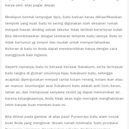
karya seni, atau pagar depan.
Meskipun bentuk lempegan tipis, batu batuan keras diklasifikasikan
templek yang kuat. batu ini sering digunakan oleh desainer rumah
menjadi hiasan dinding sebab tekstur tidak terlihat berarturan indah
Bila dikombinasikan dengan lembaran templek batu lainnya. Batu ini
tidak berlumut yg simpel dan mudah untuk mempertahankan.
Kotoran di batu ini Anda dapat membersihkan hanya dengan cara
menggosok kain higienis.
Seperti namanya, batu ini berasal berasal Sukabumi, serta termasuk
batu langka di global! umumnya hijau Sukabumi batu, sehingga
acapkali dipergunakan menjadi lantai kolam renang, kolam ikan atau
air mancur. keuntungan asal Sukabumi batu adalah anti-licin, keren,
tahan air, dan mempunyai senyawa zeoilit yg dapat memurnikan air.
karena kelangkaannya, Anda tidak akan ingin merogok menghabiskan
lebih banyak buat membeli batu ini.
Bila dilihat pada gambar di atas pasir Purworejo batu alam cocok
buat Anda yang mengincar desain rumah minimalis. batu produksi