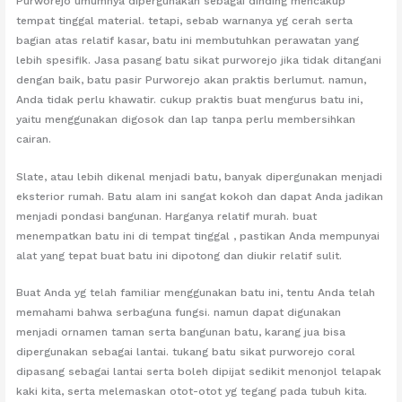
Purworejo umumnya dipergunakan sebagai dinding mencakup
tempat tinggal material. tetapi, sebab warnanya yg cerah serta
bagian atas relatif kasar, batu ini membutuhkan perawatan yang
lebih spesifik. Jasa pasang batu sikat purworejo jika tidak ditangani
dengan baik, batu pasir Purworejo akan praktis berlumut. namun,
Anda tidak perlu khawatir. cukup praktis buat mengurus batu ini,
yaitu menggunakan digosok dan lap tanpa perlu membersihkan
cairan.
Slate, atau lebih dikenal menjadi batu, banyak dipergunakan menjadi
eksterior rumah. Batu alam ini sangat kokoh dan dapat Anda jadikan
menjadi pondasi bangunan. Harganya relatif murah. buat
menempatkan batu ini di tempat tinggal , pastikan Anda mempunyai
alat yang tepat buat batu ini dipotong dan diukir relatif sulit.
Buat Anda yg telah familiar menggunakan batu ini, tentu Anda telah
memahami bahwa serbaguna fungsi. namun dapat digunakan
menjadi ornamen taman serta bangunan batu, karang jua bisa
dipergunakan sebagai lantai. tukang batu sikat purworejo coral
dipasang sebagai lantai serta boleh dipijat sedikit menonjol telapak
kaki kita, serta melemaskan otot-otot yg tegang pada tubuh kita.