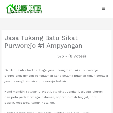
Lewati
Menu
ke
konten
Utam
Jasa Tukang Batu Sikat
Purworejo #1 Ampyangan
5/5 - (8 votes)
Garden Center hadir sebagai jasa tukang batu sikat purworejo
profesional dengan pengalaman kerja selama puluhan tahun sebagai
jasa pasang batu sikat purworejo terbaik.
Kami memiliki ratusan project batu sikat dengan berbagai ukuran
dan pola pada berbagai halaman, seperti rumah tinggal, hotel,
pabrik, rest area, taman kota, dll.
Dengan pengalaman kerja serta kualitas yang selalu kami