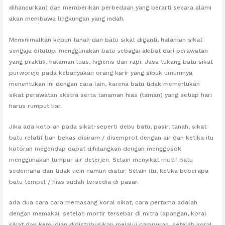
dihancurkan) dan memberikan perbedaan yang berarti secara alami
akan membawa lingkungan yang indah.
Meminimalkan kebun tanah dan batu sikat diganti, halaman sikat
sengaja ditutupi menggunakan batu sebagai akibat dari perawatan
yang praktis, halaman luas, higienis dan rapi. Jasa tukang batu sikat
purworejo pada kebanyakan orang karir yang sibuk umumnya
menentukan ini dengan cara lain, karena batu tidak memerlukan
sikat perawatan ekstra serta tanaman hias (taman) yang setiap hari
harus rumput liar.
Jika ada kotoran pada sikat-seperti debu batu, pasir, tanah, sikat
batu relatif ban bekas disiram / disemprot dengan air dan ketika itu
kotoran megendap dapat dihilangkan dengan menggosok
menggunakan lumpur air deterjen. Selain menyikat motif batu
sederhana dan tidak licin namun diatur. Selain itu, ketika beberapa
batu tempel / hias sudah tersedia di pasar.
ada dua cara cara memasang koral sikat, cara pertama adalah
dengan memakai. setelah mortir tersebar di mitra lapangan, koral
sikat dan kemudian didistribusikan melalui campuran, setelah koral