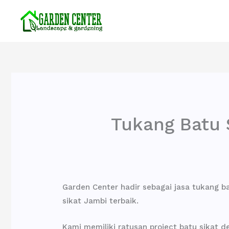
Lewati
ke
konten
Tukang Batu 
Garden Center hadir sebagai jasa tukang b
sikat Jambi terbaik.
Kami memiliki ratusan project batu sikat de